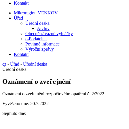
Kontakt
Mikroregion VENKOV
Úřad
Úřední deska
Archiv
Obecně závazné vyhlášky
e-Podatelna
Povinné informace
Výroční zprávy
Kontakt
cz
-
Úřad
-
Úřední deska
Úřední deska
Oznámení o zveřejnění
Oznámení o zveřejnění rozpočtového opatření č. 2/2022
Vyvěšeno dne: 20.7.2022
Sejmuto dne: