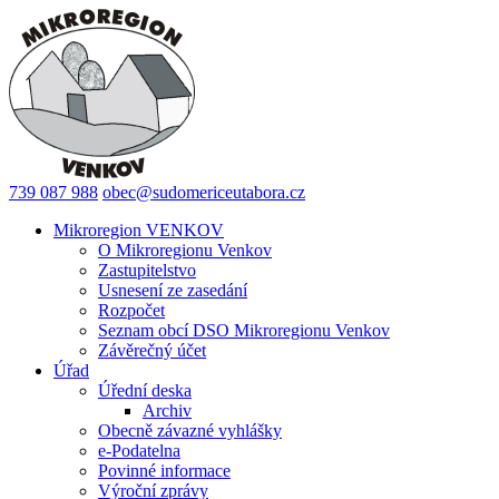
739 087 988
obec@sudomericeutabora.cz
Mikroregion VENKOV
O Mikroregionu Venkov
Zastupitelstvo
Usnesení ze zasedání
Rozpočet
Seznam obcí DSO Mikroregionu Venkov
Závěrečný účet
Úřad
Úřední deska
Archiv
Obecně závazné vyhlášky
e-Podatelna
Povinné informace
Výroční zprávy