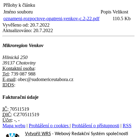
Přílohy k článku
Jméno souboru
Popis
Velikost
oznameni-rozpoctove-opatreni-venkov-c.2-22.pdf
110.5 Kb
Vyvěšeno od:
20.7.2022
Aktualizováno:
20.7.2022
Mikroregion Venkov
Hlinická 250
39137 Chotoviny
Kontaktní osoba:
Tel:
739 087 988
E-mail:
obec@sudomericeutabora.cz
IDDS:
Fakturační údaje
IČ:
70511519
DIČ:
CZ70511519
Účet:
-, -
Mapa webu
|
Prohlášení o cookies
|
Prohlášení o přístupnosti
|
RSS
Vytvořil WRS
- Webový Redakční Systém společnosti