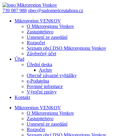
739 087 988
obec@sudomericeutabora.cz
Mikroregion VENKOV
O Mikroregionu Venkov
Zastupitelstvo
Usnesení ze zasedání
Rozpočet
Seznam obcí DSO Mikroregionu Venkov
Závěrečný účet
Úřad
Úřední deska
Archiv
Obecně závazné vyhlášky
e-Podatelna
Povinné informace
Výroční zprávy
Kontakt
Mikroregion VENKOV
O Mikroregionu Venkov
Zastupitelstvo
Usnesení ze zasedání
Rozpočet
Seznam obcí DSO Mikroregionu Venkov